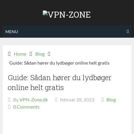
Skip
to
content
MENU
Home
Blog
Guide: Sådan hører du lydbøger online helt gratis
Guide: Sådan hører du lydbøger
online helt gratis
By
VPN-Zone.dk
februar 28, 2023
Blog
0 Comments