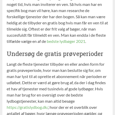
noget tid, hvis man inviterer en ven. Så hvis man har en
specifik bog man vil høre, kan man researche de
forskellige tjenester der har den bogen. Så kan man være
heldig at de tilbyder en gratis bog hvis man får en ven til at
tilmelde sig. Oftest er der frit valg af bøger, når man
succesfuldt får tilmeldt en ven. Man kan endda i de fleste
tilfælde vælge en af de
bedste lydbøger 2021
.
Undersøg de gratis prøveperioder
Langt de fleste tjenester tilbyder en eller anden form for
gratis prøveperiode, hvor man kan beslutte sig for, om
man har lyst til at oprette et abonnement når perioden er
udløbet. Dette er værd at gøre brug af, da der i dag findes
et hav af tjenester med tusindvis af gode lydbøger. Hvis
man har brug for en oversigt over de bedste
lydbogstjenester, kan man altid besøge
https://gratislydbog.dk/
, hvor der er et overblik over
antallet af bøger, hvor længe prøveperioden gælder, og