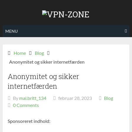
Skip
to
content
MENU
Home
Blog
Anonymitet og sikker internetfærden
Anonymitet og sikker
internetfærden
By
mai.britt_134
februar 28, 2023
Blog
0 Comments
Sponsoreret indhold: