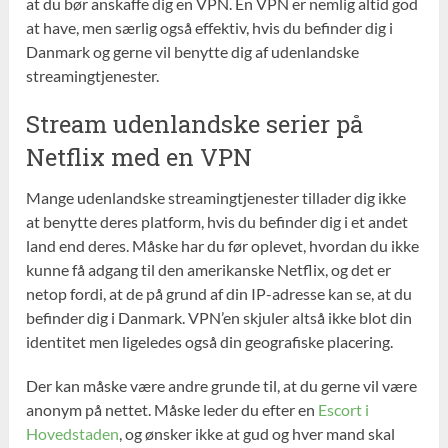
at du bør anskaffe dig en VPN. En VPN er nemlig altid god
at have, men særlig også effektiv, hvis du befinder dig i
Danmark og gerne vil benytte dig af udenlandske
streamingtjenester.
Stream udenlandske serier på
Netflix med en VPN
Mange udenlandske streamingtjenester tillader dig ikke
at benytte deres platform, hvis du befinder dig i et andet
land end deres. Måske har du før oplevet, hvordan du ikke
kunne få adgang til den amerikanske Netflix, og det er
netop fordi, at de på grund af din IP-adresse kan se, at du
befinder dig i Danmark. VPN’en skjuler altså ikke blot din
identitet men ligeledes også din geografiske placering.
Der kan måske være andre grunde til, at du gerne vil være
anonym på nettet. Måske leder du efter en
Escort i
Hovedstaden
, og ønsker ikke at gud og hver mand skal