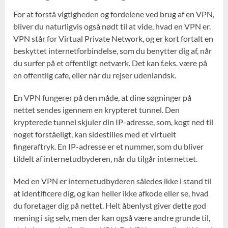
For at forstå vigtigheden og fordelene ved brug af en VPN,
bliver du naturligvis også nødt til at vide, hvad en VPN er.
VPN står for Virtual Private Network, og er kort fortalt en
beskyttet internetforbindelse, som du benytter dig af, når
du surfer på et offentligt netværk. Det kan f.eks. være på
en offentlig cafe, eller når du rejser udenlandsk.
En VPN fungerer på den måde, at dine søgninger på
nettet sendes igennem en krypteret tunnel. Den
krypterede tunnel skjuler din IP-adresse, som, kogt ned til
noget forståeligt, kan sidestilles med et virtuelt
fingeraftryk. En IP-adresse er et nummer, som du bliver
tildelt af internetudbyderen, når du tilgår internettet.
Med en VPN er internetudbyderen således ikke i stand til
at identificere dig, og kan heller ikke afkode eller se, hvad
du foretager dig på nettet. Helt åbenlyst giver dette god
mening i sig selv, men der kan også være andre grunde til,