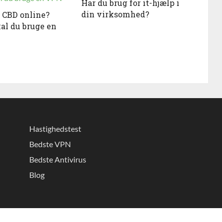
Har du brug for it-hjælp i
din virksomhed?
 CBD online?
kal du bruge en
Hastighedstest
Bedste VPN
Bedste Antivirus
Blog