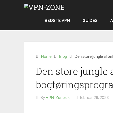
Skip
to
content
BEDSTE VPN
GUIDES
A
Home
Blog
Den store jungle af o
Den store jungle 
bogføringsprog
By
VPN-Zone.dk
februar 28, 2023