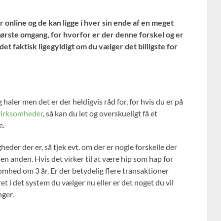
nline og de kan ligge i hver sin ende af en meget
 første omgang, for hvorfor er der denne forskel og er
det faktisk ligegyldigt om du vælger det billigste for
aler men det er der heldigvis råd for, for hvis du er på
virksomheder
, så kan du let og overskueligt få et
e.
eder der er, så tjek evt. om der er nogle forskelle der
den anden. Hvis det virker til at være hip som hap for
somhed om 3 år. Er der betydelig flere transaktioner
et i det system du vælger nu eller er det noget du vil
ger.