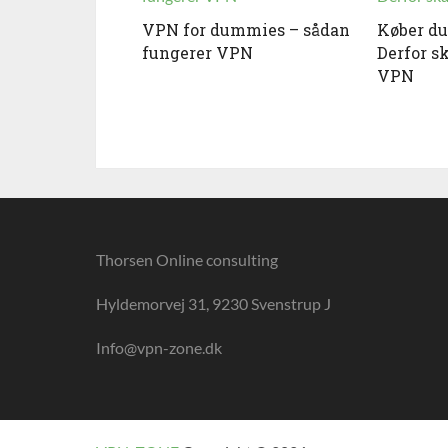
VPN for dummies – sådan
Køber du
fungerer VPN
Derfor s
VPN
Thorsen Online consulting
Hyldemorvej 31, 9230 Svenstrup J
Info@vpn-zone.dk