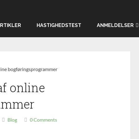
RTIKLER
HASTIGHEDSTEST
ANMELDELSER
nline bogføringsprogrammer
af online
rammer
Blog
0 Comments