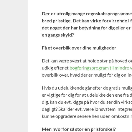
Der er utrolig mange regnskabsprogrammer o
bred prisstige. Det kan virke forvirrende i
det noget der har betydning for dig eller er 
en gangs skyld?
Få et overblik over dine muligheder
Det kan være svært at holde styr på hoved og h
udkig efter et
bogføringsprogram til mindre 
overblik over, hvad der er muligt for dig onlin
Hvis du udelukkende går efter de gratis muligh
er vigtige for dig for at udelukke den ene fra 
dig, kan du evt. kigge på hvor du ser din virk
dagligt? Skal der evt. være lønsystem integrer
kunne opgradere senere hen uden omkostnin
Men hvorfor så stor en prisforskel?