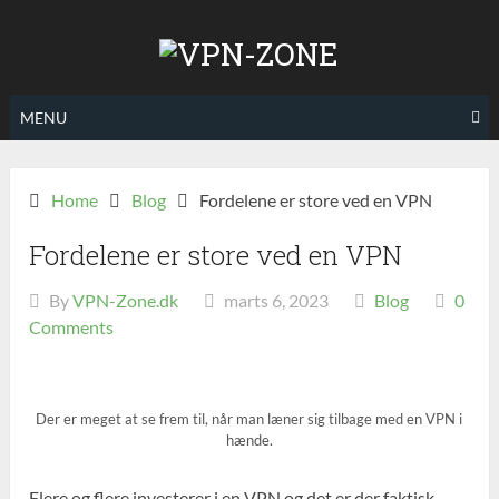
Skip
to
content
MENU
Home
Blog
Fordelene er store ved en VPN
Fordelene er store ved en VPN
By
VPN-Zone.dk
marts 6, 2023
Blog
0
Comments
Der er meget at se frem til, når man læner sig tilbage med en VPN i
hænde.
Flere og flere investerer i en VPN og det er der faktisk