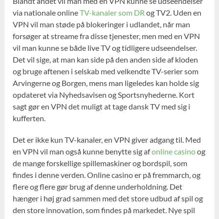
Blandt andet vil man med en VPN kunne se udseendelser
via nationale online
TV-kanaler som DR
og TV2. Uden en
VPN vil man støde på blokeringer i udlandet, når man
forsøger at streame fra disse tjenester, men med en VPN
vil man kunne se både live TV og tidligere udseendelser.
Det vil sige, at man kan side på den anden side af kloden
og bruge aftenen i selskab med velkendte TV-serier som
Arvingerne og Borgen, mens man ligeledes kan holde sig
opdateret via Nyhedsavisen og Sportsnyhederne. Kort
sagt gør en VPN det muligt at tage dansk TV med sig i
kufferten.
Det er ikke kun TV-kanaler, en VPN giver adgang til. Med
en VPN vil man også kunne benytte sig af
online casino
og
de mange forskellige spillemaskiner og bordspil, som
findes i denne verden. Online casino er på fremmarch, og
flere og flere gør brug af denne underholdning. Det
hænger i høj grad sammen med det store udbud af spil og
den store innovation, som findes på markedet. Nye spil