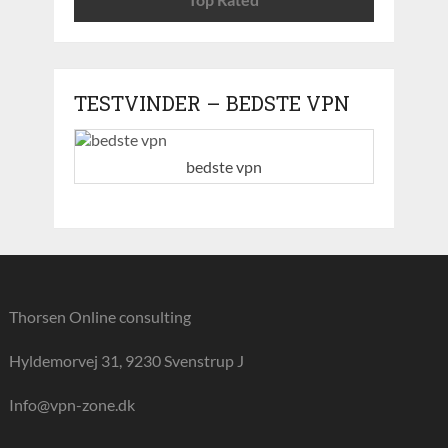
TESTVINDER – BEDSTE VPN
bedste vpn
Thorsen Online consulting
Hyldemorvej 31, 9230 Svenstrup J
Info@vpn-zone.dk