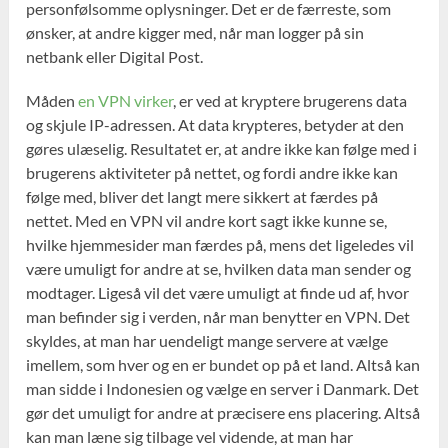
personfølsomme oplysninger. Det er de færreste, som
ønsker, at andre kigger med, når man logger på sin
netbank eller Digital Post.
Måden
en VPN virker
, er ved at kryptere brugerens data
og skjule IP-adressen. At data krypteres, betyder at den
gøres ulæselig. Resultatet er, at andre ikke kan følge med i
brugerens aktiviteter på nettet, og fordi andre ikke kan
følge med, bliver det langt mere sikkert at færdes på
nettet. Med en VPN vil andre kort sagt ikke kunne se,
hvilke hjemmesider man færdes på, mens det ligeledes vil
være umuligt for andre at se, hvilken data man sender og
modtager. Ligeså vil det være umuligt at finde ud af, hvor
man befinder sig i verden, når man benytter en VPN. Det
skyldes, at man har uendeligt mange servere at vælge
imellem, som hver og en er bundet op på et land. Altså kan
man sidde i Indonesien og vælge en server i Danmark. Det
gør det umuligt for andre at præcisere ens placering. Altså
kan man læne sig tilbage vel vidende, at man har