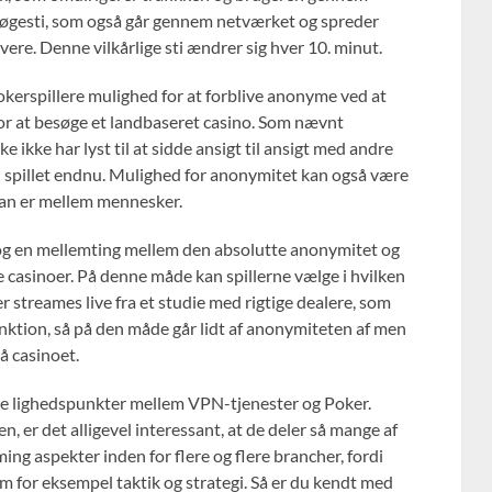
søgesti, som også går gennem netværket og spreder
vere. Denne vilkårlige sti ændrer sig hver 10. minut.
kerspillere mulighed for at forblive anonyme ved at
for at besøge et landbaseret casino. Som nævnt
 ikke har lyst til at sidde ansigt til ansigt med andre
t i spillet endnu. Mulighed for anonymitet kan også være
 man er mellem mennesker.
r dog en mellemting mellem den absolutte anonymitet og
ve casinoer. På denne måde kan spillerne vælge i hvilken
r streames live fra et studie med rigtige dealere, som
unktion, så på den måde går lidt af anonymiteten af men
på casinoet.
ge lighedspunkter mellem VPN-tjenester og Poker.
er det alligevel interessant, at de deler så mange af
g aspekter inden for flere og flere brancher, fordi
 for eksempel taktik og strategi. Så er du kendt med