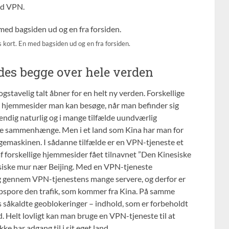
med VPN.
s kort. En med bagsiden ud og en fra forsiden.
des begge over hele verden
gstavelig talt åbner for en helt ny verden. Forskellige
ilke hjemmesider man kan besøge, når man befinder sig
ændig naturlig og i mange tilfælde uundværlig
ge sammenhænge. Men i et land som Kina har man for
øgemaskinen. I sådanne tilfælde er en VPN-tjeneste et
f forskellige hjemmesider fået tilnavnet ”Den Kinesiske
esiske mur nær Beijing. Med en VPN-tjeneste
og gennem VPN-tjenestens mange servere, og derfor er
opspore den trafik, som kommer fra Kina. På samme
 såkaldte geoblokeringer – indhold, som er forbeholdt
nd. Helt lovligt kan man bruge en VPN-tjeneste til at
ke har adgang til i sit eget land.