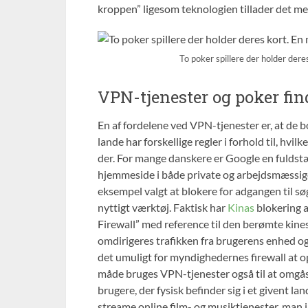
kroppen” ligesom teknologien tillader det 
To poker spillere der holder dere
VPN-tjenester og poker fin
En af fordelene ved VPN-tjenester er, at de bo
lande har forskellige regler i forhold til, hv
der. For mange danskere er Google en fuldst
hjemmeside i både private og arbejdsmæssi
eksempel valgt at blokere for adgangen til s
nyttigt værktøj. Faktisk har
Kinas
blokering a
Firewall” med reference til den berømte kin
omdirigeres trafikken fra brugerens enhed 
det umuligt for myndighedernes firewall at 
måde bruges VPN-tjenester også til at omgås
brugere, der fysisk befinder sig i et givent la
streame online film- og musiktjenester, man ik