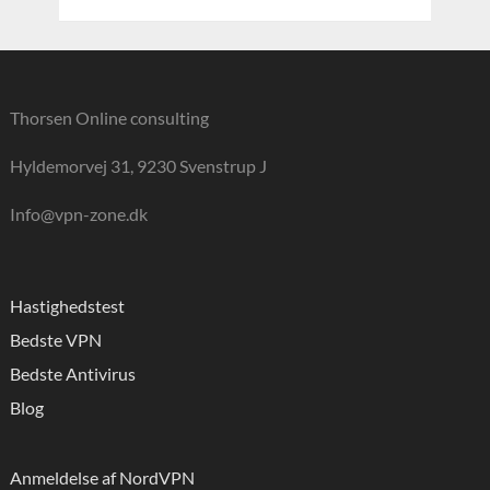
Thorsen Online consulting
Hyldemorvej 31, 9230 Svenstrup J
Info@vpn-zone.dk
Hastighedstest
Bedste VPN
Bedste Antivirus
Blog
Anmeldelse af NordVPN