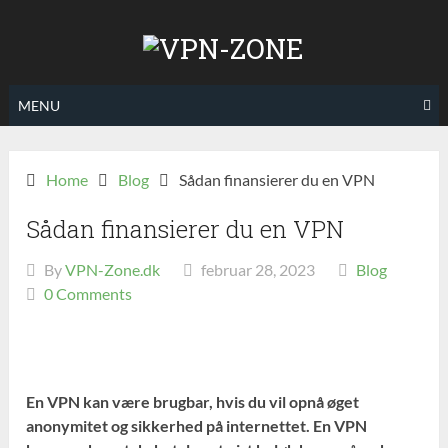
Skip
to
content
MENU
Home
Blog
Sådan finansierer du en VPN
Sådan finansierer du en VPN
By
VPN-Zone.dk
februar 28, 2023
Blog
0 Comments
En VPN kan være brugbar, hvis du vil opnå øget
anonymitet og sikkerhed på internettet. En VPN