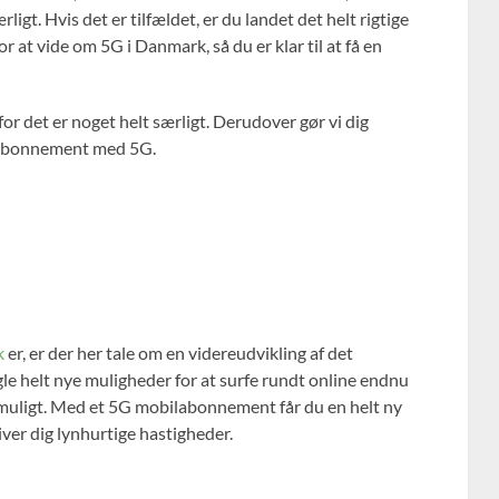
ligt. Hvis det er tilfældet, er du landet det helt rigtige
for at vide om 5G i Danmark, så du er klar til at få en
or det er noget helt særligt. Derudover gør vi dig
ilabonnement med 5G.
k
er, er der her tale om en videreudvikling af det
e helt nye muligheder for at surfe rundt online endnu
 muligt. Med et 5G mobilabonnement får du en helt ny
iver dig lynhurtige hastigheder.