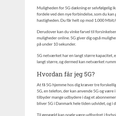
Muligheden for 5G dækning er selvfølgelig ik
fordele ved den nye forbindelse, som du kan 
hastigheden. Du får helt op mod 1.000 Mbit/
Derudover kan du vinke farvel til forsinkelser
muligheder online. 5G giver dig også mulighed
på under 10 sekunder.
5G netværket har en langt større kapacitet, 
langt større, og dermed kan netværket rumme
Hvordan får jeg 5G?
At få 5G hjemme hos dig kræver tre forskell
5G, en telefon, der kan anvende 5G og være i
tilbyder mange udbydere i dag et abonnement,
bliver 5G i Danmark hele tiden udvidet, og i 
Til gengæld kan nogle være udfordret i forhol