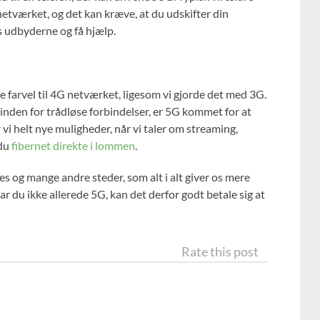
netværket, og det kan kræve, at du udskifter din
os udbyderne og få hjælp.
ige farvel til 4G netværket, ligesom vi gjorde det med 3G.
inden for trådløse forbindelser, er 5G kommet for at
 vi helt nye muligheder, når vi taler om streaming,
 du
fibernet direkte i lommen
.
nes og mange andre steder, som alt i alt giver os mere
r du ikke allerede 5G, kan det derfor godt betale sig at
Rate this post