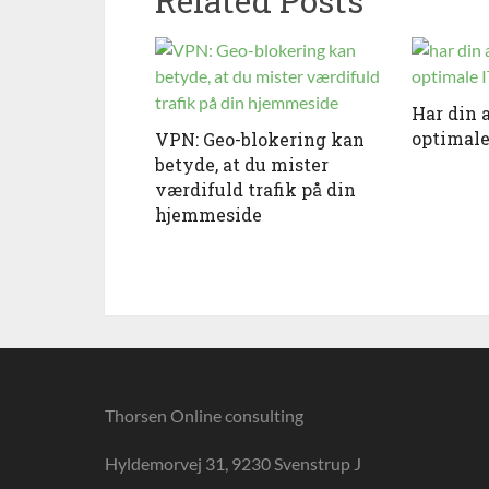
Related Posts
Har din 
optimale
VPN: Geo-blokering kan
betyde, at du mister
værdifuld trafik på din
hjemmeside
Thorsen Online consulting
Hyldemorvej 31, 9230 Svenstrup J