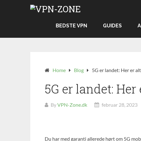
Skip
to
content
BEDSTE VPN
GUIDES
A
Home
Blog
5G er landet: Her er alt
5G er landet: Her 
By
VPN-Zone.dk
februar 28, 2023
Du har med garanti allerede hørt om 5G mobi