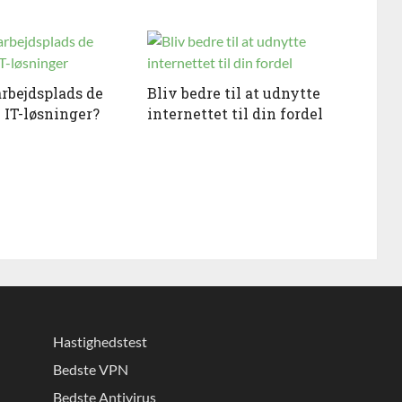
arbejdsplads de
Bliv bedre til at udnytte
 IT-løsninger?
internettet til din fordel
Hastighedstest
Bedste VPN
Bedste Antivirus