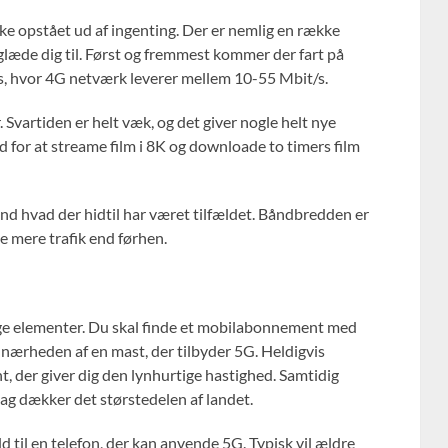
ke opstået ud af ingenting. Der er nemlig en række
glæde dig til. Først og fremmest kommer der fart på
s, hvor 4G netværk leverer mellem 10-55 Mbit/s.
. Svartiden er helt væk, og det giver nogle helt nye
 for at streame film i 8K og downloade to timers film
end hvad der hidtil har været tilfældet. Båndbredden er
 mere trafik end førhen.
ige elementer. Du skal finde et mobilabonnement med
 nærheden af en mast, der tilbyder 5G. Heldigvis
 der giver dig den lynhurtige hastighed. Samtidig
dag dækker det størstedelen af landet.
d til en telefon, der kan anvende 5G. Typisk vil ældre