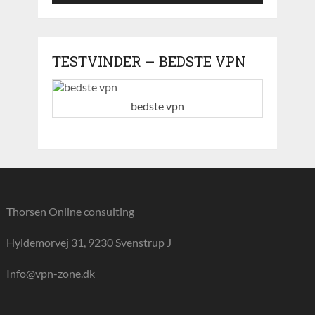
TESTVINDER – BEDSTE VPN
bedste vpn
Thorsen Online consulting
Hyldemorvej 31, 9230 Svenstrup J
Info@vpn-zone.dk