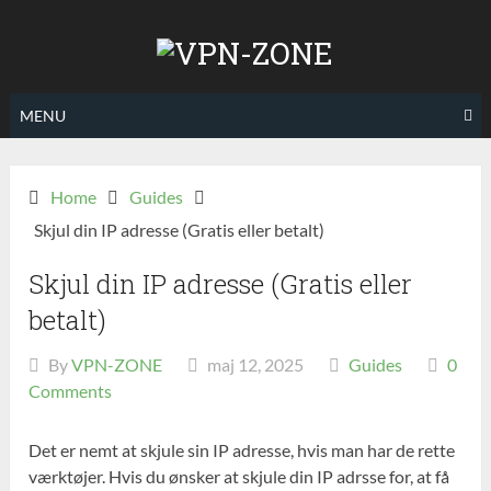
Skip
to
content
MENU
Home
Guides
Skjul din IP adresse (Gratis eller betalt)
Skjul din IP adresse (Gratis eller
betalt)
By
VPN-ZONE
maj 12, 2025
Guides
0
Comments
Det er nemt at skjule sin IP adresse, hvis man har de rette
værktøjer. Hvis du ønsker at skjule din IP adrsse for, at få